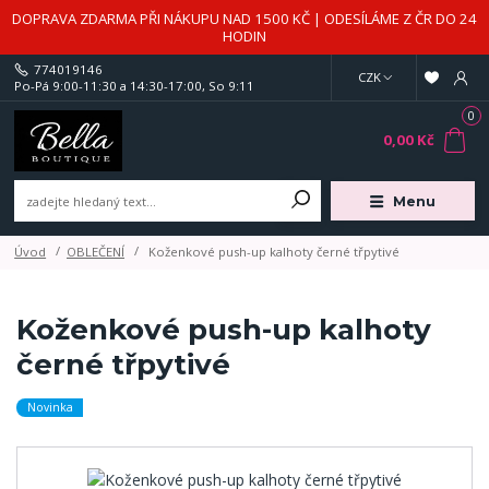
DOPRAVA ZDARMA PŘI NÁKUPU NAD 1500 KČ | ODESÍLÁME Z ČR DO 24
HODIN
774019146
CZK
Po-Pá 9:00-11:30 a 14:30-17:00, So 9:11
0
0,00 Kč
Menu
Úvod
OBLEČENÍ
Koženkové push-up kalhoty černé třpytivé
Koženkové push-up kalhoty
černé třpytivé
Novinka