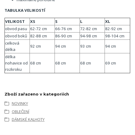
TABULKA VELIKOSTÍ
VELIKOST
XS
S
L
XL
obvod pasu
62-72 cm
66-76 cm
72-82 cm
82-92 cm
obvod boků
82-88 cm
86-90 cm
94-98 cm
98-104 cm
celková
92 cm
94 cm
93 cm
94 cm
délka
délka
nohavice od
68 cm
68 cm
68 cm
69 cm
rozkroku
Zboží zařazeno v kategoriích
NOVINKY
OBLEČENÍ
DÁMSKÉ KALHOTY