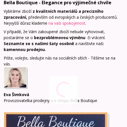
Bella Boutique - Elegance pro výjimečné chvíle
Vybíráme zboží
z kvalitních materiálů a precizního
zpracování,
především od evropských a českých producentů.
Nejvyšší důraz klademe
na vaši spokojenost
.
V případě, že Vám zakoupené zboží nebude vyhovovat,
postaráme se o
bezproblémovou výměnu
či vrácení.
Seznamte se s našimi šaty osobně
a navštivte naši
kamennou prodejnu
.
Pište, volejte, sledujte nás na sociálních sítích - Těšíme se na
vás.
Eva Šimková
Provozovatelka prodejny a e-shopu Bella Boutique