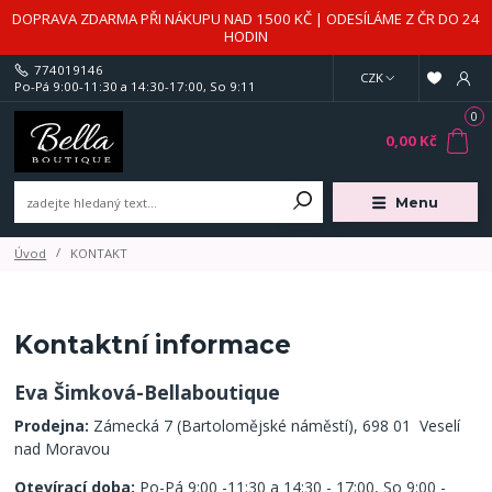
DOPRAVA ZDARMA PŘI NÁKUPU NAD 1500 KČ | ODESÍLÁME Z ČR DO 24
HODIN
774019146
CZK
Po-Pá 9:00-11:30 a 14:30-17:00, So 9:11
0
0,00 Kč
Menu
Úvod
KONTAKT
Kontaktní informace
Eva Šimková-
Bellaboutique
Prodejna:
Zámecká 7 (Bartolomějské náměstí), 698 01 Veselí
nad Moravou
Otevírací doba:
Po-Pá 9:00 -11:30 a 14:30 - 17:00, So 9:00 -