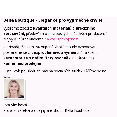
Bella Boutique - Elegance pro výjimečné chvíle
Vybíráme zboží
z kvalitních materiálů a precizního
zpracování,
především od evropských a českých producentů.
Nejvyšší důraz klademe
na vaši spokojenost
.
V případě, že Vám zakoupené zboží nebude vyhovovat,
postaráme se o
bezproblémovou výměnu
či vrácení.
Seznamte se s našimi šaty osobně
a navštivte naši
kamennou prodejnu
.
Pište, volejte, sledujte nás na sociálních sítích - Těšíme se na
vás.
Eva Šimková
Provozovatelka prodejny a e-shopu Bella Boutique