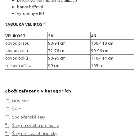
květinová odnímatelná aplikace
barva béžová
vyrobeny v EU
TABULKA VELIKOSTÍ
VELIKOST
38
46
obvod prsou
90-94 cm
106-110 cm
obvod pasu
72-76 cm
90-96 cm
obvod boků
90-96 cm
110-114 cm
celková délka
99 cm
105 cm
Zboží zařazeno v kategoriích
NOVINKY
ŠATY
Společenské šaty
Šaty na svatbu pro hosty
Šaty pro svatební matky