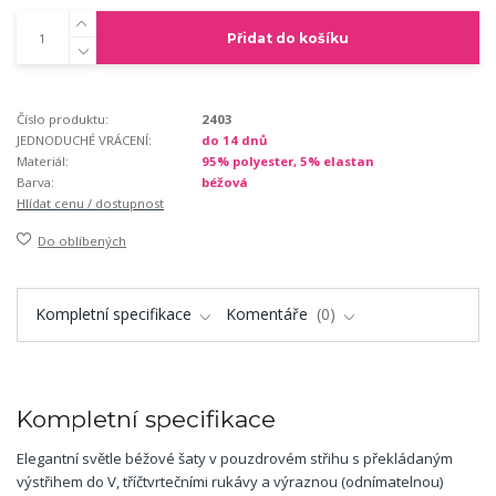
Přidat do košíku
Číslo produktu:
2403
JEDNODUCHÉ VRÁCENÍ:
do 14 dnů
Materiál:
95% polyester, 5% elastan
Barva:
béžová
Hlídat cenu / dostupnost
Do oblíbených
Kompletní specifikace
Komentáře
0
Kompletní specifikace
Elegantní světle béžové šaty v pouzdrovém střihu s překládaným
výstřihem do V, tříčtvrtečními rukávy a výraznou (odnímatelnou)