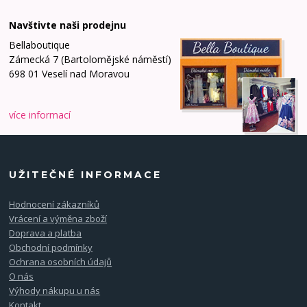
Navštivte naši prodejnu
Bellaboutique
Zámecká 7 (Bartolomějské náměstí)
698 01 Veselí nad Moravou
více informací
UŽITEČNÉ INFORMACE
Hodnocení zákazníků
Vrácení a výměna zboží
Doprava a platba
Obchodní podmínky
Ochrana osobních údajů
O nás
Výhody nákupu u nás
Kontakt