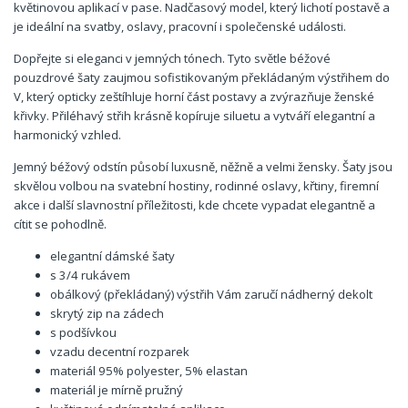
květinovou aplikací v pase. Nadčasový model, který lichotí postavě a
je ideální na svatby, oslavy, pracovní i společenské události.
Dopřejte si eleganci v jemných tónech. Tyto světle béžové
pouzdrové šaty zaujmou sofistikovaným překládaným výstřihem do
V, který opticky zeštíhluje horní část postavy a zvýrazňuje ženské
křivky. Přiléhavý střih krásně kopíruje siluetu a vytváří elegantní a
harmonický vzhled.
Jemný béžový odstín působí luxusně, něžně a velmi žensky. Šaty jsou
skvělou volbou na svatební hostiny, rodinné oslavy, křtiny, firemní
akce i další slavnostní příležitosti, kde chcete vypadat elegantně a
cítit se pohodlně.
elegantní dámské šaty
s 3/4 rukávem
obálkový (překládaný) výstřih Vám zaručí nádherný dekolt
skrytý zip na zádech
s podšívkou
vzadu decentní rozparek
materiál 95% polyester, 5% elastan
materiál je mírně pružný