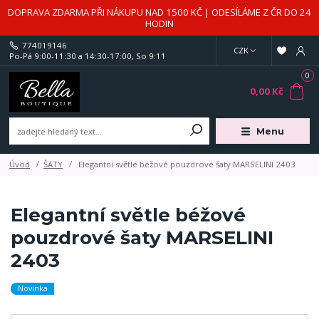
DOPRAVA ZDARMA PŘI NÁKUPU NAD 1500 KČ | ODESÍLÁME Z ČR DO 24
HODIN
774019146
CZK
Po-Pá 9:00-11:30 a 14:30-17:00, So 9:11
0
0,00 Kč
Menu
Úvod
ŠATY
Elegantní světle béžové pouzdrové šaty MARSELINI 2403
Elegantní světle béžové
pouzdrové šaty MARSELINI
2403
Novinka