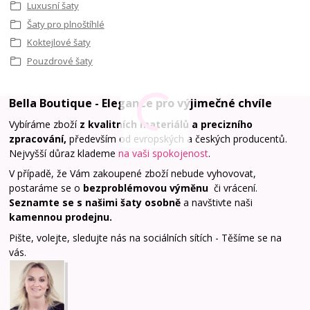
Luxusní šaty
Šaty pro plnoštíhlé
Koktejlové šaty
Pouzdrové šaty
Bella Boutique - Elegance pro výjimečné chvíle
Vybíráme zboží
z kvalitních materiálů a precizního
zpracování,
především od evropských a českých producentů.
Nejvyšší důraz klademe
na vaši spokojenost
.
V případě, že Vám zakoupené zboží nebude vyhovovat,
postaráme se o
bezproblémovou výměnu
či vrácení.
Seznamte se s našimi šaty osobně
a navštivte naši
kamennou prodejnu
.
Pište, volejte, sledujte nás na sociálních sítích - Těšíme se na
vás.