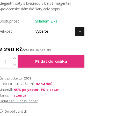
Elegantní šaty s květinou v barvě magenta|
Společenské dámské šaty
celý popis
Dostupnost
Skladem 2 ks
Velikost
2 290 Kč
/
ks
1 893 Kč
bez DPH
Přidat do košíku
Číslo produktu:
2609
JEDNODUCHÉ VRÁCENÍ:
do 14 dnů
Materiál:
95% polyester, 5% elastan
Barva:
magenta
Hlídat cenu / dostupnost
Do oblíbených