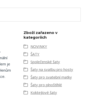
Zboží zařazeno v
kategoriích
NOVINKY
o
ŠATY
mální
Společenské šaty
lem je
Šaty na svatbu pro hosty
kolenům
kce.
Šaty pro svatební matky
Šaty pro plnoštíhlé
Koktejlové šaty