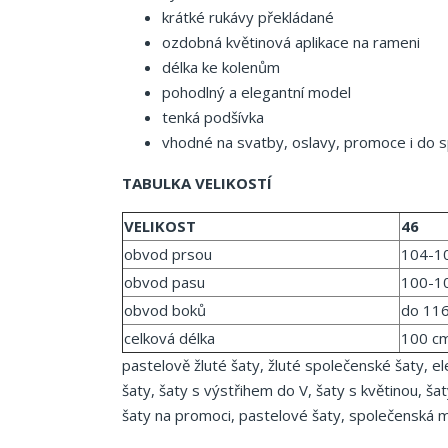
krátké rukávy překládané
ozdobná květinová aplikace na rameni
délka ke kolenům
pohodlný a elegantní model
tenká podšívka
vhodné na svatby, oslavy, promoce i do s
TABULKA VELIKOSTÍ
VELIKOST
46
obvod prsou
104-1
obvod pasu
100-1
obvod boků
do 11
celková délka
100 c
pastelově žluté šaty, žluté společenské šaty, e
šaty, šaty s výstřihem do V, šaty s květinou, š
šaty na promoci, pastelové šaty, společenská 