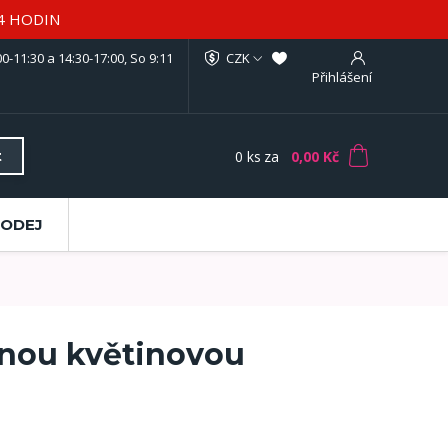
4 HODIN
0-11:30 a 14:30-17:00, So 9:11
CZK
Přihlášení
0
ks
za
0,00 Kč
t
RODEJ
lnou květinovou