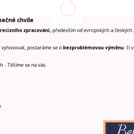
mečné chvíle
precizního zpracování,
především od evropských a českých 
 vyhovovat, postaráme se o
bezproblémovou výměnu
či 
ích - Těšíme se na vás.
e