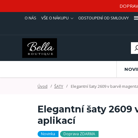
DOPRAV
O NÁS
VŠE O NÁKUPU
ODSTOUPENÍ OD SMLOUVY
NOVI
Úvod
ŠATY
Elegantní šaty 2609 v barvě magenta
Elegantní šaty 2609
aplikací
Novinka
Doprava ZDARMA