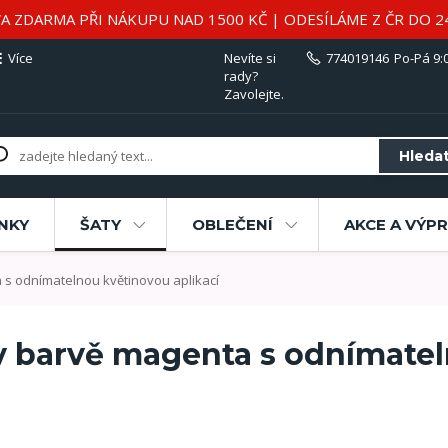
A ZDARMA PŘI NÁKUPU NAD 1500 KČ | ODESÍLÁME Z ČR DO 2
Více
Nevíte si
774019146
Po-Pá 9:0
rady?
Zavolejte.
Hleda
NKY
ŠATY
OBLEČENÍ
AKCE A VÝP
 s odnímatelnou květinovou aplikací
 v barvě magenta s odnímate