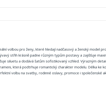
ální volbou pro ženy, které hledají nadčasový a ženský model pr
splývavý střih krásně padne různým typům postavy a zajišťuje maxi
užuje siluetu a dodává šatům sofistikovaný vzhled. Výrazným detai
a rameni, která podtrhuje romantický charakter modelu. Délka ke 
perfektní volbu na svatby, rodinné oslavy, promoce i společenské a