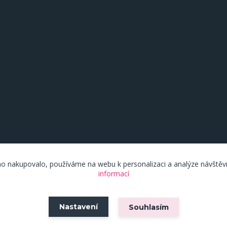
o nakupovalo, používáme na webu k personalizaci a analýze návštěv
informací
Vytvořeno na
Eshop-rychle.cz
Nastavení
Souhlasím