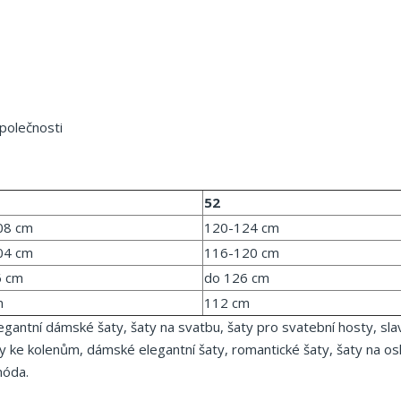
polečnosti
52
08 cm
120-124 cm
04 cm
116-120 cm
6 cm
do 126 cm
m
112 cm
legantní dámské šaty, šaty na svatbu, šaty pro svatební hosty, sla
aty ke kolenům, dámské elegantní šaty, romantické šaty, šaty na os
móda.