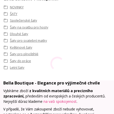
NOVINKY
ŠATY
Společenské šaty
Šaty na svatbu pro hosty
Dlouhé šaty
Šaty pro svatební matky
Květinové šaty
Šaty pro plnoštíhlé
Šaty do práce
Letní šaty
Bella Boutique - Elegance pro výjimečné chvíle
Vybíráme zboží
z kvalitních materiálů a precizního
zpracování,
především od evropských a českých producentů.
Nejvyšší důraz klademe
na vaši spokojenost
.
V případě, že Vám zakoupené zboží nebude vyhovovat,