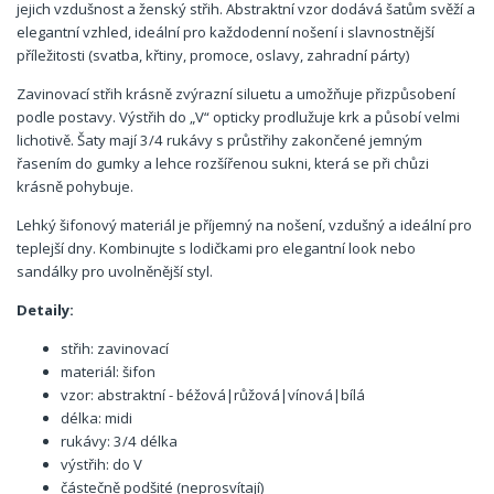
jejich vzdušnost a ženský střih. Abstraktní vzor dodává šatům svěží a
elegantní vzhled, ideální pro každodenní nošení i slavnostnější
příležitosti (svatba, křtiny, promoce, oslavy, zahradní párty)
Zavinovací střih krásně zvýrazní siluetu a umožňuje přizpůsobení
podle postavy. Výstřih do „V“ opticky prodlužuje krk a působí velmi
lichotivě. Šaty mají 3/4 rukávy s průstřihy zakončené jemným
řasením do gumky a lehce rozšířenou sukni, která se při chůzi
krásně pohybuje.
Lehký šifonový materiál je příjemný na nošení, vzdušný a ideální pro
teplejší dny. Kombinujte s lodičkami pro elegantní look nebo
sandálky pro uvolněnější styl.
Detaily:
střih: zavinovací
materiál: šifon
vzor: abstraktní - béžová|růžová|vínová|bílá
délka: midi
rukávy: 3/4 délka
výstřih: do V
částečně podšité (neprosvítají)