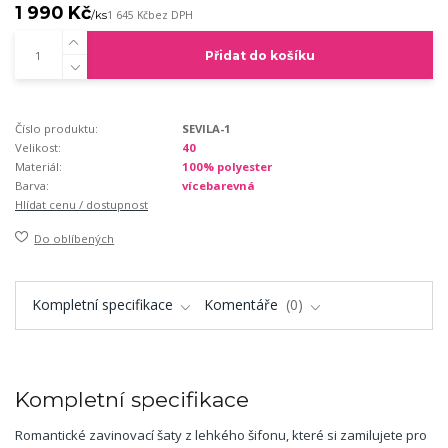
1 990 Kč
/
ks
1 645 Kč
bez DPH
Přidat do košíku
Číslo produktu:
SEVILA-1
Velikost:
40
Materiál:
100% polyester
Barva:
vícebarevná
Hlídat cenu / dostupnost
Do oblíbených
Kompletní specifikace
Komentáře
0
Kompletní specifikace
Romantické zavinovací šaty z lehkého šifonu, které si zamilujete pro