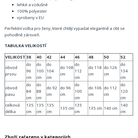
lehké a vzdušné
100% polyester
vyrobeny v EU
Perfektní volba pro ženy, které chtějí vypadat elegantně a cítit se
pohodlně zároveň.
TABULKA VELIKOSTÍ
VELIKOST
38
40
42
44
46
48
50
52
do
do
do
do
do
obvod
do 108
do 118
do 126
96
100
104
112
134
prsou
cm
cm
cm
cm
cm
cm
cm
cm
do
do
do
do
obvod
do 92
do 96
do 106
do 112
84
88
100
120
pasu
cm
cm
cm
cm
cm
cm
cm
cm
celková
135
135
135
135
140
135 cm
135 cm
140 cm
délka
cm
cm
cm
cm
cm
Zboží zařazeno v kategoriích