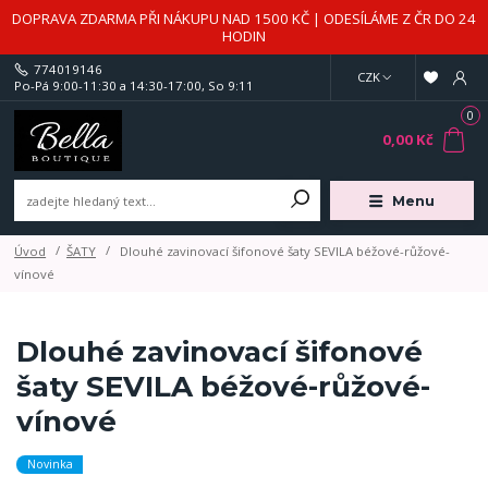
DOPRAVA ZDARMA PŘI NÁKUPU NAD 1500 KČ | ODESÍLÁME Z ČR DO 24
HODIN
774019146
CZK
Po-Pá 9:00-11:30 a 14:30-17:00, So 9:11
0
0,00 Kč
Menu
Úvod
ŠATY
Dlouhé zavinovací šifonové šaty SEVILA béžové-růžové-
vínové
Dlouhé zavinovací šifonové
šaty SEVILA béžové-růžové-
vínové
Novinka