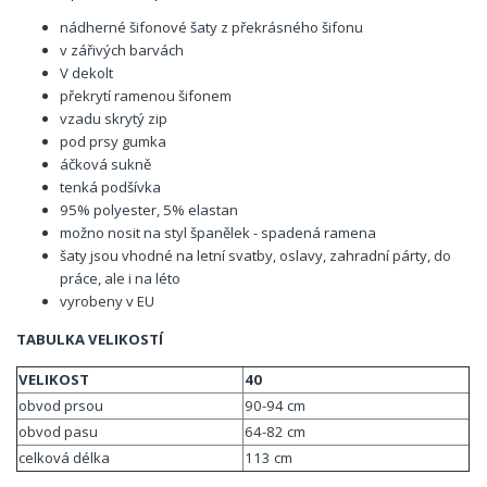
nádherné šifonové šaty z překrásného šifonu
v zářivých barvách
V dekolt
překrytí ramenou šifonem
vzadu skrytý zip
pod prsy gumka
áčková sukně
tenká podšívka
95% polyester, 5% elastan
možno nosit na styl španělek - spadená ramena
šaty jsou vhodné na letní svatby, oslavy, zahradní párty, do
práce, ale i na léto
vyrobeny v EU
TABULKA VELIKOSTÍ
VELIKOST
40
obvod prsou
90-94 cm
obvod pasu
64-82 cm
celková délka
113 cm