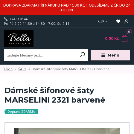
DOPRAVA ZDARMA PŘI NÁKUPU NAD 1500 KČ | ODESÍLÁME Z ČR DO 24
HODIN
774019146
CZK
Po-Pá 9:00-11:30 a 14:30-17:00, So 9:11
0
0,00 Kč
Menu
Úvod
ŠATY
Dámské šifonové šaty MARSELINI 2321 barvené
Dámské šifonové šaty
MARSELINI 2321 barvené
Doprava ZDARMA