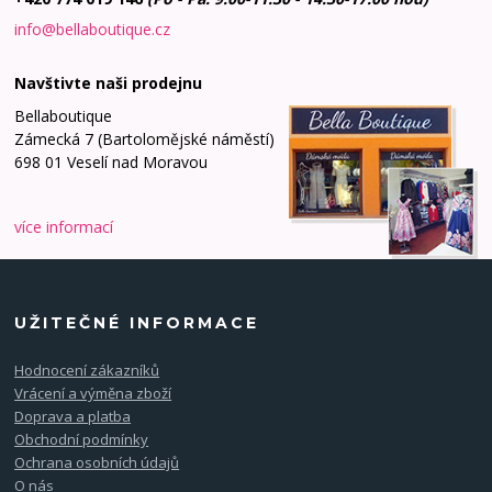
info@bellaboutique.cz
Navštivte naši prodejnu
Bellaboutique
Zámecká 7 (Bartolomějské náměstí)
698 01 Veselí nad Moravou
více informací
UŽITEČNÉ INFORMACE
Hodnocení zákazníků
Vrácení a výměna zboží
Doprava a platba
Obchodní podmínky
Ochrana osobních údajů
O nás