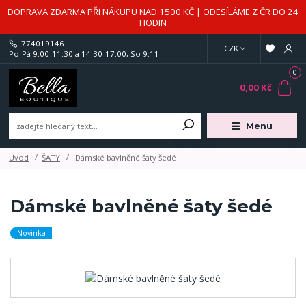
DOPRAVA ZDARMA PŘI NÁKUPU NAD 1500 KČ | ODESÍLÁME Z ČR DO 24
HODIN
774019146
CZK
Po-Pá 9:00-11:30 a 14:30-17:00, So 9:11
0
0,00 Kč
Menu
Úvod
ŠATY
Dámské bavlněné šaty šedé
Dámské bavlněné šaty šedé
Novinka