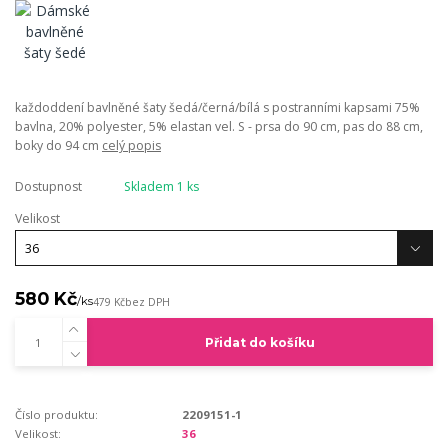
každoddení bavlněné šaty šedá/černá/bílá s postranními kapsami 75%
bavlna, 20% polyester, 5% elastan vel. S - prsa do 90 cm, pas do 88 cm,
boky do 94 cm
celý popis
Dostupnost
Skladem 1 ks
Velikost
580 Kč
/
ks
479 Kč
bez DPH
Přidat do košíku
Číslo produktu:
2209151-1
Velikost:
36