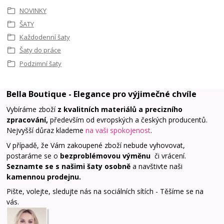
NOVINKY
ŠATY
Každodenní šaty
Šaty do práce
Podzimní šaty
Bella Boutique - Elegance pro výjimečné chvíle
Vybíráme zboží
z kvalitních materiálů a precizního
zpracování,
především od evropských a českých producentů.
Nejvyšší důraz klademe
na vaši spokojenost
.
V případě, že Vám zakoupené zboží nebude vyhovovat,
postaráme se o
bezproblémovou výměnu
či vrácení.
Seznamte se s našimi šaty osobně
a navštivte naši
kamennou prodejnu
.
Pište, volejte, sledujte nás na sociálních sítích - Těšíme se na
vás.