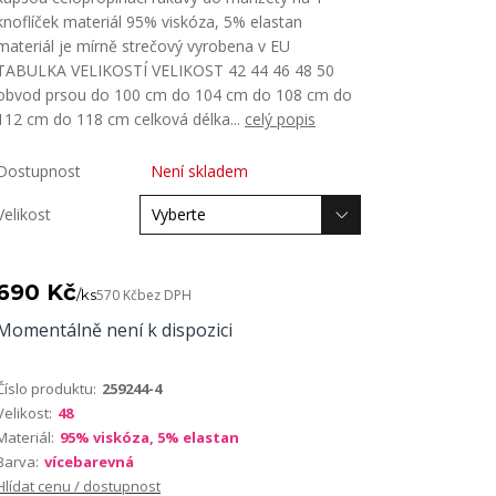
knoflíček materiál 95% viskóza, 5% elastan
materiál je mírně strečový vyrobena v EU
TABULKA VELIKOSTÍ VELIKOST 42 44 46 48 50
obvod prsou do 100 cm do 104 cm do 108 cm do
112 cm do 118 cm celková délka...
celý popis
Dostupnost
Není skladem
Velikost
690 Kč
/
ks
570 Kč
bez DPH
Momentálně není k dispozici
Číslo produktu:
259244-4
Velikost:
48
Materiál:
95% viskóza, 5% elastan
Barva:
vícebarevná
Hlídat cenu / dostupnost