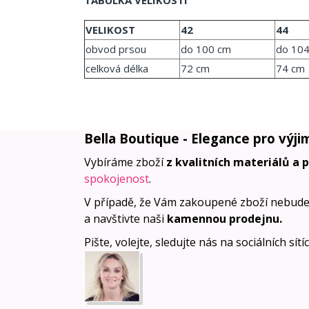
TABULKA VELIKOSTÍ
VELIKOST
42
44
obvod prsou
do 100 cm
do 10
celková délka
72 cm
74 cm
Bella Boutique - Elegance pro výji
Vybíráme zboží
z kvalitních materiálů a 
spokojenost
.
V případě, že Vám zakoupené zboží nebude
a navštivte naši
kamennou prodejnu
.
Pište, volejte, sledujte nás na sociálních sít