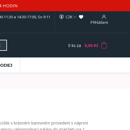
4 HODIN
0-11:30 a 14:30-17:00, So 9:11
CZK
Přihlášení
0
ks
za
0,00 Kč
t
RODEJ
košile v krásném barevném provedení s náprsní
kapsou celopropínací rukávy do manžety na 1