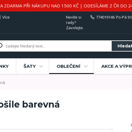
A ZDARMA PŘI NÁKUPU NAD 1500 KČ | ODESÍLÁME Z ČR DO 2
Více
Nevíte si
774019146
Po-Pá 9:0
rady?
Zavolejte.
Hleda
NKY
ŠATY
OBLEČENÍ
AKCE A VÝP
vná
šile barevná