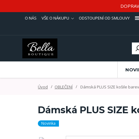
DOPRAV
O NÁS
VŠE O NÁKUPU
ODSTOUPENÍ OD SMLOUVY
NOVI
Úvod
OBLEČENÍ
Dámská PLUS SIZE košile bare
Dámská PLUS SIZE ko
Novinka