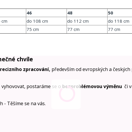
46
48
50
4 cm
do 108 cm
do 112 cm
do 118 cm
75 cm
77 cm
77 cm
mečné chvíle
precizního zpracování,
především od evropských a českých 
 vyhovovat, postaráme se o
bezproblémovou výměnu
či 
ích - Těšíme se na vás.