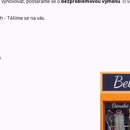
 vyhovovat, postaráme se o
bezproblémovou výměnu
či 
ích - Těšíme se na vás.
e