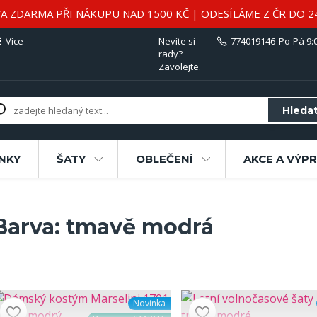
A ZDARMA PŘI NÁKUPU NAD 1500 KČ | ODESÍLÁME Z ČR DO 2
Více
Nevíte si
774019146
Po-Pá 9:0
rady?
Zavolejte.
Hleda
NKY
ŠATY
OBLEČENÍ
AKCE A VÝP
Barva: tmavě modrá
Novinka