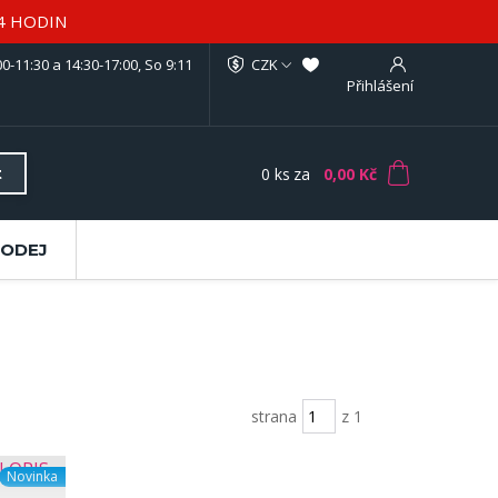
4 HODIN
0-11:30 a 14:30-17:00, So 9:11
CZK
Přihlášení
0
ks
za
0,00 Kč
t
RODEJ
strana
z 1
Novinka