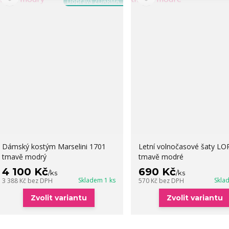
Doprava ZDARMA
Dámský kostým Marselini 1701
Letní volnočasové šaty LO
tmavě modrý
tmavě modré
4 100 Kč
690 Kč
/
ks
/
ks
Skladem 1 ks
Skla
3 388 Kč
bez DPH
570 Kč
bez DPH
Zvolit variantu
Zvolit variantu