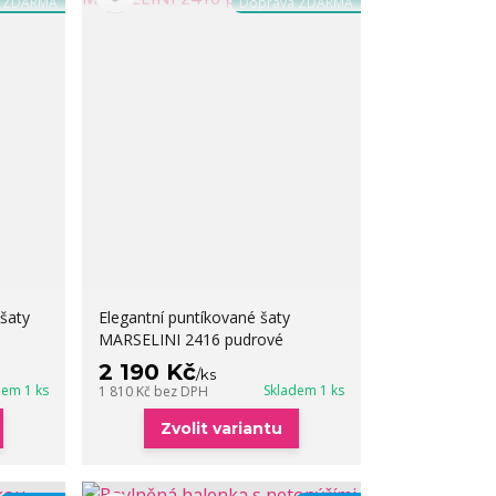
a ZDARMA
Doprava ZDARMA
šaty
Elegantní puntíkované šaty
MARSELINI 2416 pudrové
2 190 Kč
/
ks
dem 1 ks
Skladem 1 ks
1 810 Kč
bez DPH
Zvolit variantu