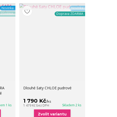
Novinka
Novinka
a ZDARMA
Doprava ZDARMA
ARA
Dlouhé šaty CHLOE pudrové
é
1 790 Kč
/
ks
dem 1 ks
Skladem 2 ks
1 479 Kč
bez DPH
Zvolit variantu