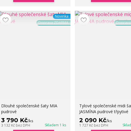
Novinka
Doprava ZDARMA
Doprav
Dlouhé společenské šaty MIA
Tylové společenské midi ša
pudrové
JASMÍNA pudrové třpytivé
3 790 Kč
2 090 Kč
/
ks
/
ks
Skladem 1 ks
Skla
3 132 Kč
bez DPH
1 727 Kč
bez DPH