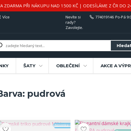
A ZDARMA PŘI NÁKUPU NAD 1500 KČ | ODESÍLÁME Z ČR DO 2
Více
Nevíte si
774019146
Po-Pá 9:0
rady?
Zavolejte.
Hleda
NKY
ŠATY
OBLEČENÍ
AKCE A VÝP
Barva: pudrová
Novinka