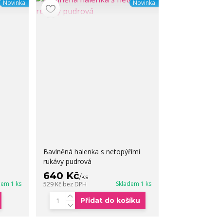
Novinka
Novinka
Bavlněná halenka s netopýřími
rukávy pudrová
640 Kč
/
ks
dem 1 ks
Skladem 1 ks
529 Kč
bez DPH
Přidat do košíku