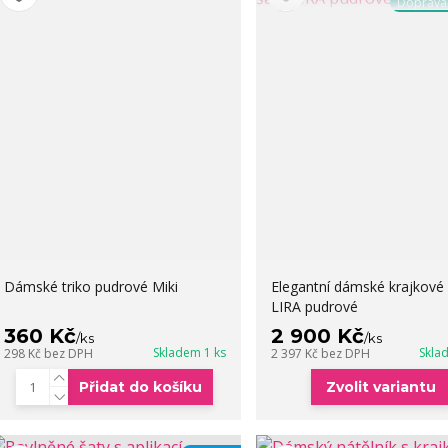
Doprav
Dámské triko pudrové Miki
Elegantní dámské krajkové 
LIRA pudrové
360 Kč
2 900 Kč
/
ks
/
ks
Skladem 1 ks
Skla
298 Kč
bez DPH
2 397 Kč
bez DPH
Přidat do košíku
Zvolit variantu