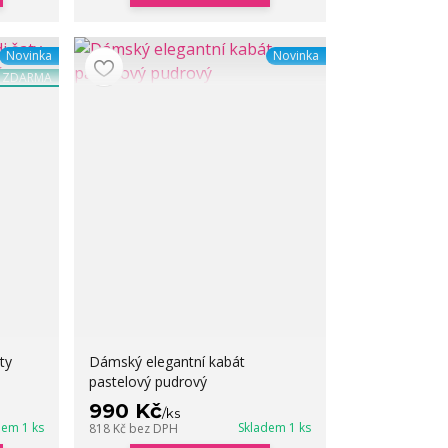
Novinka
Novinka
a ZDARMA
ty
Dámský elegantní kabát
pastelový pudrový
990 Kč
/
ks
dem 1 ks
Skladem 1 ks
818 Kč
bez DPH