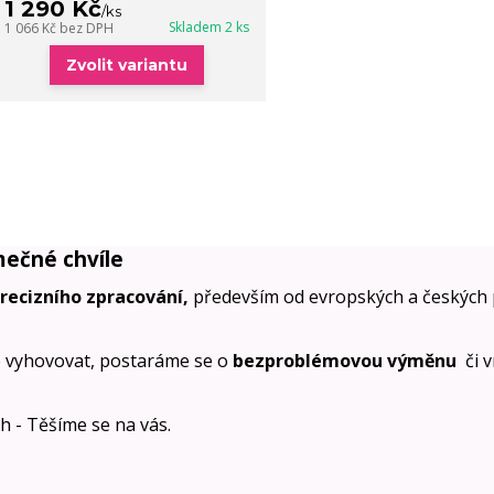
1 290 Kč
/
ks
Skladem 2 ks
1 066 Kč
bez DPH
Zvolit variantu
mečné chvíle
precizního zpracování,
především od evropských a českých 
 vyhovovat, postaráme se o
bezproblémovou výměnu
či 
ích - Těšíme se na vás.