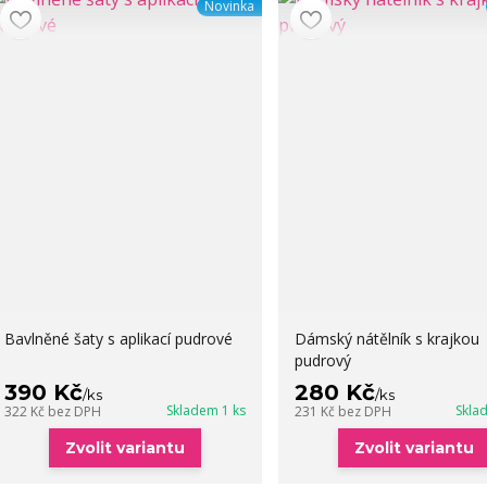
Novinka
Bavlněné šaty s aplikací pudrové
Dámský nátělník s krajkou
pudrový
390 Kč
280 Kč
/
ks
/
ks
Skladem 1 ks
Skla
322 Kč
bez DPH
231 Kč
bez DPH
Zvolit variantu
Zvolit variantu