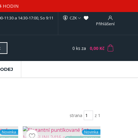
4 HODIN
0-11:30 a 14:30-17:00, So 9:11
CZK
Přihlášení
0
ks
za
0,00 Kč
t
RODEJ
strana
z 1
Novinka
Novinka