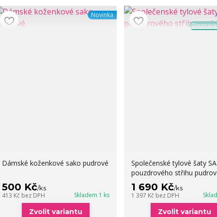
Novinka
Doprav
Dámské koženkové sako pudrové
Společenské tylové šaty S
pouzdrového střihu pudrov
500 Kč
1 690 Kč
/
ks
/
ks
Skladem 1 ks
Skla
413 Kč
bez DPH
1 397 Kč
bez DPH
Zvolit variantu
Zvolit variantu